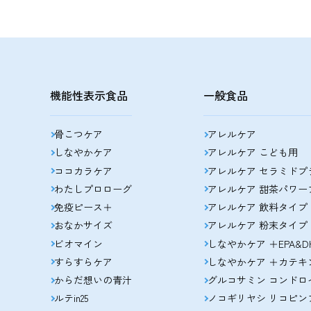
機能性表示食品
一般食品
骨こつケア
アレルケア
しなやかケア
アレルケア こども用
ココカラケア
アレルケア セラミドプ
わたしプロローグ
アレルケア 甜茶パワー
免疫ピース＋
アレルケア 飲料タイプ
おなかサイズ
アレルケア 粉末タイプ
ビオマイン
しなやかケア ＋EPA&D
すらすらケア
しなやかケア ＋カテキ
からだ想いの青汁
グルコサミン コンドロ
ルテin25
ノコギリヤシ リコピン