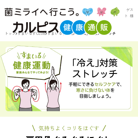
ゲス
ト
様
トップ
すまいるずCLUB
すまいるず運動
「冷え」対策ストレッチ
気持ちよくコリをほぐす