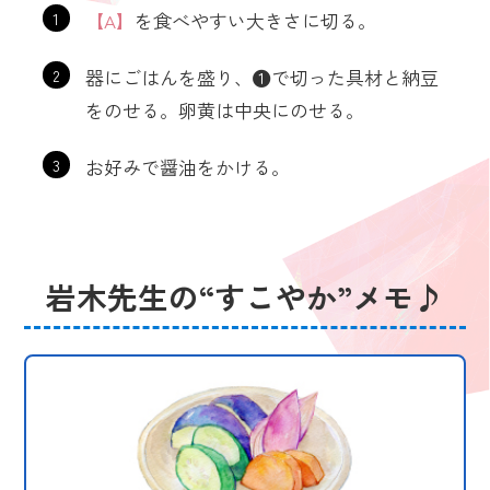
1
【A】
を食べやすい大きさに切る。
2
器にごはんを盛り、❶で切った具材と納豆
をのせる。卵黄は中央にのせる。
3
お好みで醤油をかける。
岩木先生の“すこやか”メモ♪