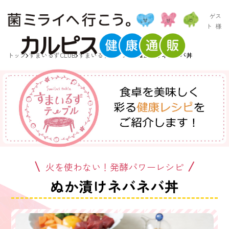
ゲス
ト
様
トップ
すまいるずCLUB
すまいるずテーブル
ぬか漬けネバネバ丼
火を使わない！発酵パワーレシピ
ぬか漬けネバネバ丼