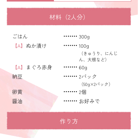
材料（2人分）
ごはん
300g
【A】
ぬか漬け
100g
（きゅうり、にんじ
ん、大根など）
【A】
まぐろ赤身
60g
納豆
2パック
（50g×2パック）
卵黄
2個
醤油
お好みで
作り方