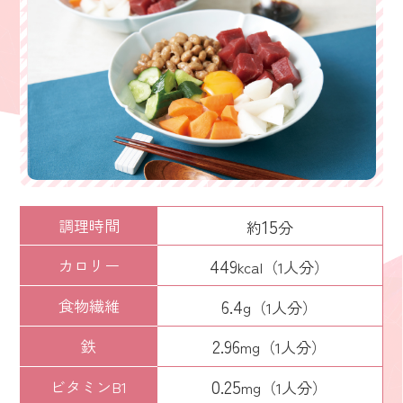
15
調理時間
約
分
449
カロリー
kcal
（1人分）
6.4
食物繊維
g
（1人分）
2.96
鉄
mg
（1人分）
0.25
ビタミンB1
mg
（1人分）