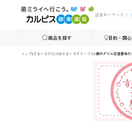
注目キーワード
商品を探す
目的・関心
トップ
すまいるずCLUB
すまいるずテーブル
鶏のグリル甘酒香味だ