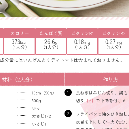
カロリー
たんぱく質
ビタミンB1
ビタミンB2
373
26.6
0.18
0.27
kcal
g
mg
mg
（1人分）
（1人分）
（1人分）
（1人分）
成分量にはいんげんとミディトマトは含まれておりません。
材料（2人分）
作り方
15cm（50g）
1
長ねぎはみじん切り、鶏も
300g
切り
【A】
で下味を付ける
少々
2
フライパンに油をひき熱し
大さじ1/2
皮目を下にして中火で2分
小さじ1