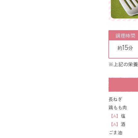
調理時間
15
約
分
※上記の栄養
長ねぎ
鶏もも肉
【A】
塩
【A】
酒
ごま油