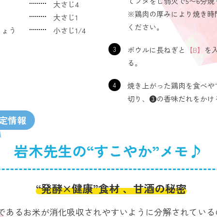
てフタをし弱火で5〜6分焼
大さじ4
※鶏肉の厚みにより焼き時
大さじ1
ください。
しょう
小さじ1/4
3
ボウルに長ねぎと
【B】
を
る。
4
焼き上がった鶏肉を食べや
切り、❸の香味だれをかけ
限定情報
岩木先生の“すこやか”メモ♪
“発酵×健康”食材 、甘酒の秘密
であるお米が消化吸収されやすいように分解されている