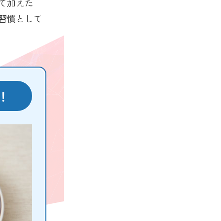
て加えた
習慣として
！