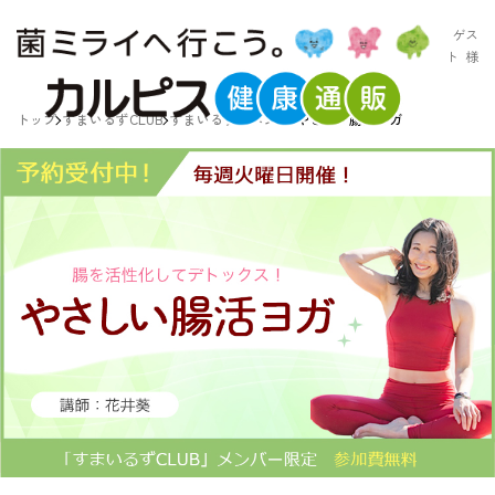
ゲス
ト
様
トップ
すまいるずCLUB
すまいるずイベント
やさしい腸活ヨガ