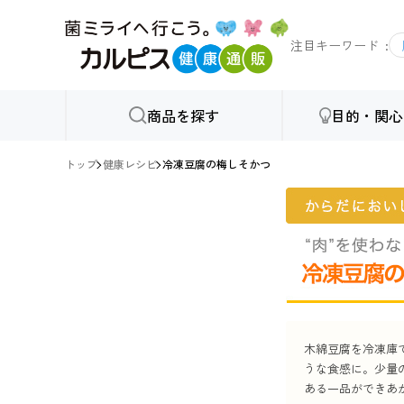
注目キーワード
商品を探す
目的・関心
トップ
健康レシピ
冷凍豆腐の梅しそかつ
木綿豆腐を冷凍庫
うな食感に。少量
ある一品ができあ