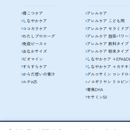
骨こつケア
アレルケア
しなやかケア
アレルケア こども用
ココカラケア
アレルケア セラミドプ
わたしプロローグ
アレルケア 甜茶パワー
免疫ピース＋
アレルケア 飲料タイプ
おなかサイズ
アレルケア 粉末タイプ
ビオマイン
しなやかケア ＋EPA&D
すらすらケア
しなやかケア ＋カテキ
からだ想いの青汁
グルコサミン コンドロ
ルテin25
ノコギリヤシ リコピン
青魚DHA
セサミン50