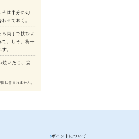
しそは半分に切
合わせておく。
たら両手で挟むよ
れて、しそ、梅干
ぶす。
つ焼いたら、食
時間は含まれません。
ポイントについて