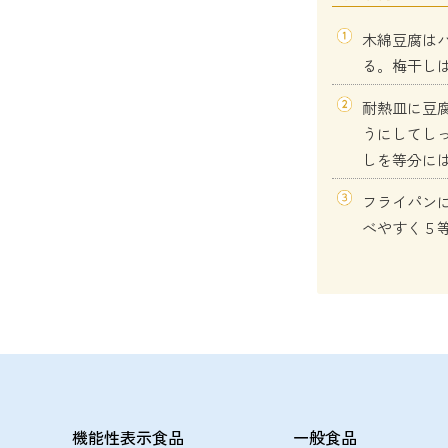
木綿豆腐は
る。梅干し
耐熱皿に豆腐
うにしてし
しを等分に
フライパン
べやすく５
機能性表示食品
一般食品