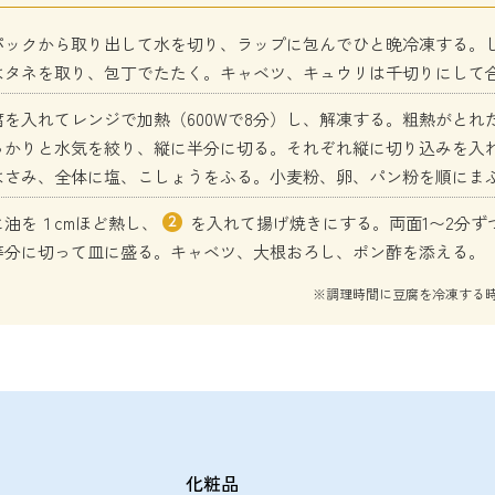
パックから取り出して水を切り、ラップに包んでひと晩冷凍する。
はタネを取り、包丁でたたく。キャベツ、キュウリは千切りにして
を入れてレンジで加熱（600Wで8分）し、解凍する。粗熱がとれ
っかりと水気を絞り、縦に半分に切る。それぞれ縦に切り込みを入
はさみ、全体に塩、こしょうをふる。小麦粉、卵、パン粉を順にま
に油を１cmほど熱し、
を入れて揚げ焼きにする。両面1〜2分ず
等分に切って皿に盛る。キャベツ、大根おろし、ポン酢を添える。
※調理時間に豆腐を冷凍する
化粧品