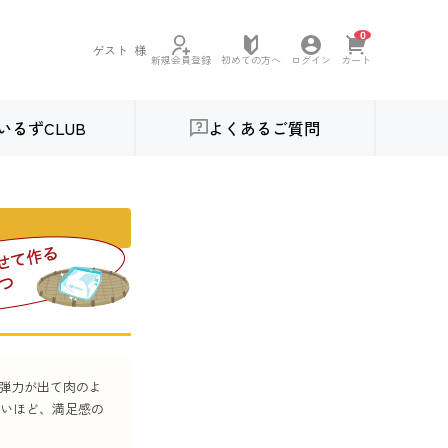
0
ゲスト
様
初めての方へ
新規会員登録
ログイン
カート
いるずCLUB
よくあるご質問
に弾力が出て肉のよ
いほど、満足感の