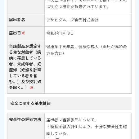
に役立つ機能が報告されています。
届出者名
アサヒグループ食品株式会社
届出日
※
令和4年1月18日
当該製品が想定す
健康な中高年者、健康な成人（血圧が高めの
る主な対象者（疾
方を含む）
病に罹患している
者、未成年者、妊
産婦（妊娠を計画
している者を含
む。）及び授乳婦
を除く。）
※
安全に関する
基本情報
安全性の評価方法
届出者は当該製品について、
・喫食実績の評価により、十分な安全性を確
認している。