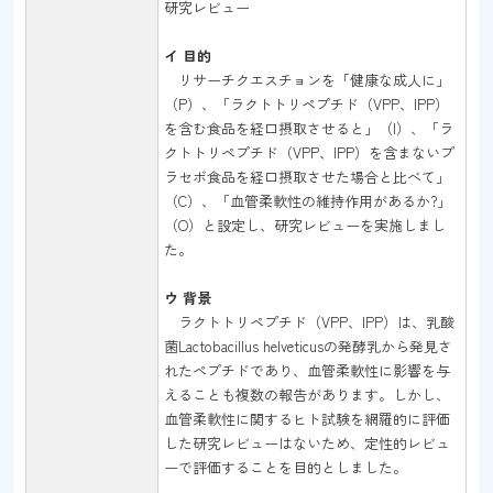
研究レビュー
イ 目的
リサーチクエスチョンを「健康な成人に」
（P）、「ラクトトリペプチド（VPP、IPP）
を含む食品を経口摂取させると」（I）、「ラ
クトトリペプチド（VPP、IPP）を含まないプ
ラセボ食品を経口摂取させた場合と比べて」
（C）、「血管柔軟性の維持作用があるか?」
（O）と設定し、研究レビューを実施しまし
た。
ウ 背景
ラクトトリペプチド（VPP、IPP）は、乳酸
菌Lactobacillus helveticusの発酵乳から発見さ
れたペプチドであり、血管柔軟性に影響を与
えることも複数の報告があります。しかし、
血管柔軟性に関するヒト試験を網羅的に評価
した研究レビューはないため、定性的レビュ
ーで評価することを目的としました。