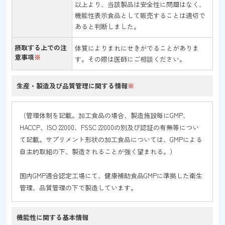
以上より、当該製品は安全性に問題はなく、
機能性表示食品として販売することは適切で
あると判断しました。
摂取する上での注
体質によりまれにせきがでることがありま
意事項
※
す。その際は医師にご相談ください。
生産・製造及び品質
管理に関する情報
※
（管理体制を記載。加工食品の場合、製造施設毎にGMP、
HACCP、ISO 22000、FSSC 22000の別及び認証の有無等につい
て記載。サプリメント形状の加工食品については、GMPによる
自主的取組の下、製造されることが強く望まれる。）
国内GMP適合認定工場にて、健康補助食品GMPに準拠した衛生
管理、品質管理の下で製造しています。
機能性に関する
基本情報