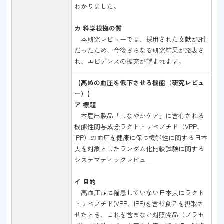
わかりました。
カ 科学根拠の質
本研究レビューでは、採用された文献が2件
だったため、今後さらなる研究結果が発表さ
れ、エビデンスの拡充が望まれます。
【高めの血圧を低下させる機能（研究レビュ
ー）】
ア 標題
本届出製品「しなやかケア」に含有される
機能性関与成分ラクトトリペプチド（VPP、
IPP）の血圧を健康に保つ機能性に関する日本
人を対象としたランダム化比較試験に関する
システマティックレビュー
イ 目的
高血圧症に罹患していない日本人にラクト
トリペプチド(VPP、IPP)を含む食品を摂取さ
せたとき、これを含まない対照食品（プラセ