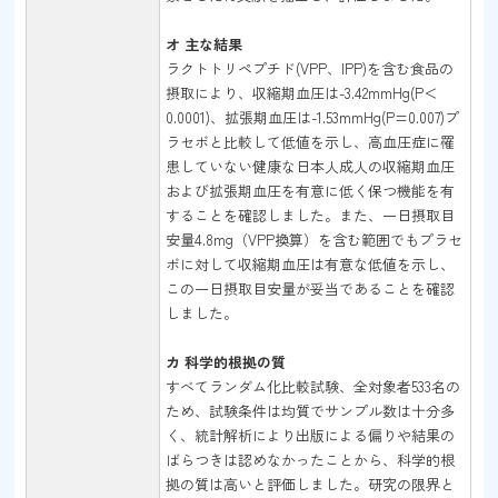
オ 主な結果
ラクトトリペプチド(VPP、IPP)を含む食品の
摂取により、収縮期血圧は-3.42mmHg(P＜
0.0001)、拡張期血圧は-1.53mmHg(P=0.007)プ
ラセボと比較して低値を示し、高血圧症に罹
患していない健康な日本人成人の収縮期血圧
および拡張期血圧を有意に低く保つ機能を有
することを確認しました。また、一日摂取目
安量4.8mg（VPP換算）を含む範囲でもプラセ
ボに対して収縮期血圧は有意な低値を示し、
この一日摂取目安量が妥当であることを確認
しました。
カ 科学的根拠の質
すべてランダム化比較試験、全対象者533名の
ため、試験条件は均質でサンプル数は十分多
く、統計解析により出版による偏りや結果の
ばらつきは認めなかったことから、科学的根
拠の質は高いと評価しました。研究の限界と