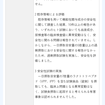
せん。
2 既存情報による評価
既存情報を用いて機能性関与成分の安全性
に関して調査した結果、10件以上の報告があ
り、いずれのヒト試験においても血液成分、
尿検査等の臨床検査値に異常変動はなく、安
全性に関わる問題は報告されていません。し
かしながら、一日摂取目安量の5倍量以上の過
剰摂取における安全性に関する報告がなかっ
たため、過剰摂取試験を実施し、安全性を評
価しました。
3 安全性試験の実施
一日摂取目安量の7倍量のラクトトリペプチ
ド（VPP、IPP）を含む試験食品（錠剤）を摂
取しても、臨床上問題となる異常変動はな
く、試験食摂取に起因すると考えられる有害
事象は認められませんでした。