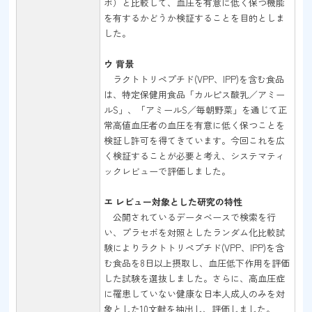
ボ）と比較して、血圧を有意に低く保つ機能
を有するかどうか検証することを目的としま
した。
ウ 背景
ラクトトリペプチド(VPP、IPP)を含む食品
は、特定保健用食品「カルピス酸乳／アミー
ルS」、「アミールS／毎朝野菜」を通じて正
常高値血圧者の血圧を有意に低く保つことを
検証し許可を得てきています。今回これを広
く検証することが必要と考え、システマティ
ックレビューで評価しました。
エ レビュー対象とした研究の特性
公開されているデータベースで検索を行
い、プラセボを対照としたランダム化比較試
験によりラクトトリペプチド(VPP、IPP)を含
む食品を8日以上摂取し、血圧低下作用を評価
した試験を選抜しました。さらに、高血圧症
に罹患していない健康な日本人成人のみを対
象とした10文献を抽出し、評価しました。