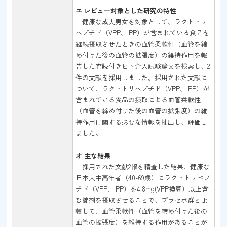
エ レビュー対象とした研究の特性
健康な成人男女を対象として、ラクトトリ
ペプチド（VPP、IPP）が含まれている食品を
継続摂取させたときの血管柔軟性（血管を締
め付けた後の血管の拡張度）の維持作用を報
告した査読付きヒト介入試験論文を検索し、2
件の文献を採用しました。採用された文献に
ついて、ラクトトリペプチド（VPP、IPP）が
含まれている食品の摂取による血管柔軟性
（血管を締め付けた後の血管の拡張度）の維
持作用に関する必要な情報を抽出し、評価し
ました。
オ 主な結果
採用された文献2報を精査した結果、健康な
日本人中高年者（40-69歳）にラクトトリペプ
チド（VPP、IPP）を4.8mg(VPP換算）以上含
む錠剤を摂取させることで、プラセボ群と比
較して、血管柔軟性（血管を締め付けた後の
血管の拡張度）を維持する作用があることが