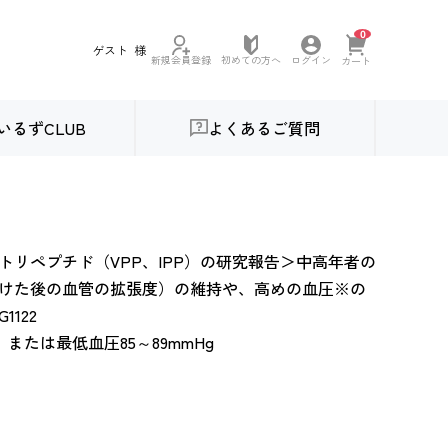
0
ゲスト
様
初めての方へ
新規会員登録
ログイン
カート
いるずCLUB
よくあるご質問
トリペプチド（VPP、IPP）の研究報告＞中高年者の
けた後の血管の拡張度）の維持や、高めの血圧※の
122
g、または最低血圧85～89mmHg