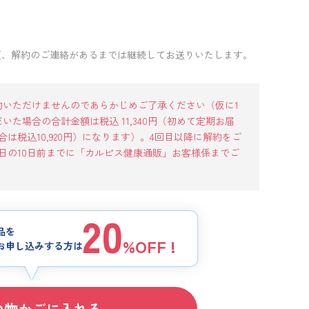
更、解約のご連絡があるまでは継続してお送りいたします。
約いただけませんのであらかじめご了承ください（仮に1
た場合の合計金額は税込 11,340
円（初めて定期お届
合は税込
10,920
円）になります）。4回目以降に解約をご
日の10日前までに「カルピス健康通販」お客様係までご
20
品を
%OFF !
お申し込みする方は
い物かごに入れる