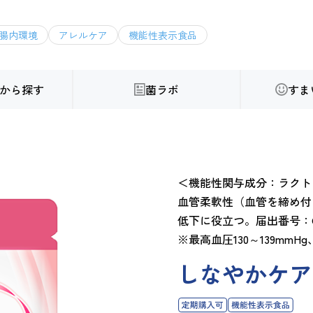
腸内環境
アレルケア
機能性表示食品
から探す
菌ラボ
すま
＜機能性関与成分：ラクト
血管柔軟性（血管を締め付
低下に役立つ。届出番号：G1
※最高血圧130～139mmH
しなやかケア