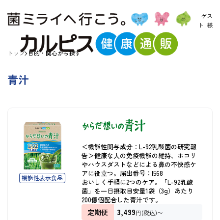
ゲス
ト
様
トップ
目的・関心から探す
青汁
＜機能性関与成分：L-92乳酸菌の研究報
告＞健康な人の免疫機能の維持、ホコリ
やハウスダストなどによる鼻の不快感ケ
アに役立つ。届出番号：I568
機能性表示食品
おいしく手軽に2つのケア。「L-92乳酸
菌」を一日摂取目安量1袋（3g）あたり
200億個配合した青汁です。
3,499
定期便
円(税込)〜