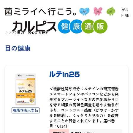
ゲス
ト
様
トップ
目的・関心から探す
目の健康
＜機能性関与成分：ルテインの研究報告
＞スマートフォンやパソコンなどから発
生するブルーライトなどの光刺激から目
を守る網膜の黄斑色素量を増やす働きが
あり、コントラスト感度（ぼやけ・かす
機能性表示食品
みを解消し、くっきりと見る力）を改善
することが報告されています。届出番
号：G1341