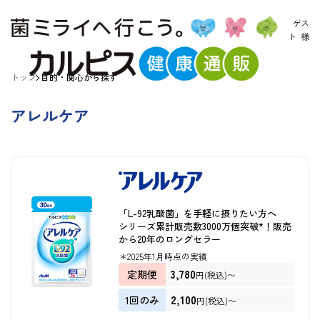
ゲス
ト
様
トップ
目的・関心から探す
アレルケア
「L-92乳酸菌」を手軽に摂りたい方へ
シリーズ累計販売数3000万個突破*！販売
から20年のロングセラー
＊2025年1月時点の実績
3,780
定期便
円(税込)〜
2,100
1回のみ
円(税込)〜