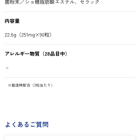
菌粉末／ショ糖脂肪酸エステル、セラック
内容量
22.6g（251mg×90粒）
アレルギー物質（28品目中）
－
※製造時配合（3粒当たり）
よくあるご質問