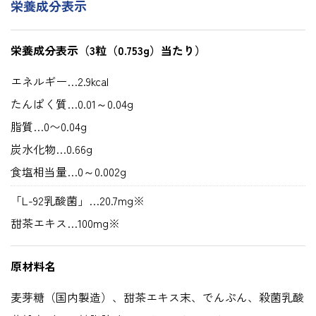
栄養成分表示
栄養成分表示
（3粒（0.753g）当たり）
エネルギー…2.9kcal
たんぱく質…0.01～0.04g
脂質…0〜0.04g
炭水化物…0.66g
食塩相当量…0～0.002g
「L-92乳酸菌」…20.7mg※
甜茶エキス…100mg※
原材料名
麦芽糖（国内製造）、甜茶エキス末、でんぷん、殺菌乳酸