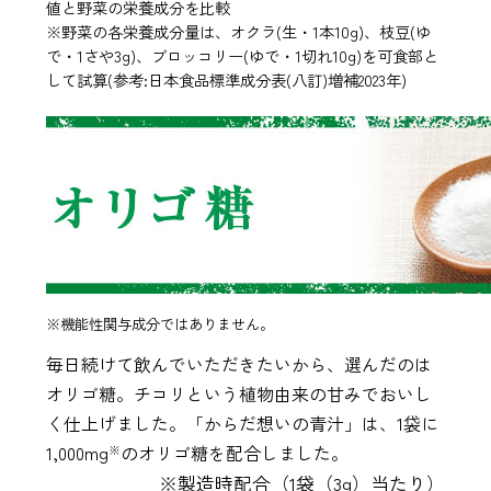
値と野菜の栄養成分を比較
※野菜の各栄養成分量は、オクラ(生・1本10g)、枝豆(ゆ
で・1さや3g)、ブロッコリー(ゆで・1切れ10g)を可食部と
して試算(参考:日本食品標準成分表(八訂)増補2023年)
※機能性関与成分ではありません。
毎日続けて飲んでいただきたいから、選んだのは
オリゴ糖。チコリという植物由来の甘みでおいし
く仕上げました。「からだ想いの青汁」は、1袋に
1,000mg
のオリゴ糖を配合しました。
※
※製造時配合（1袋（3g）当たり）