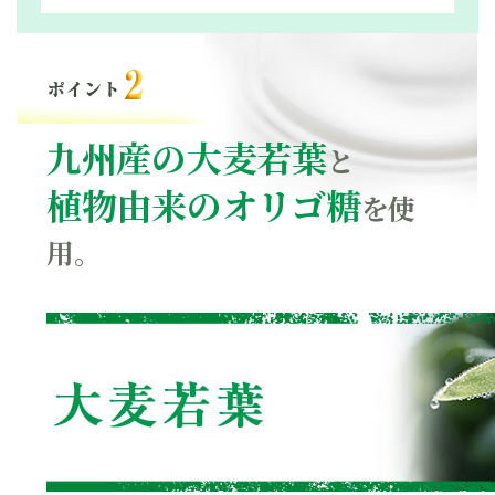
九州産の大麦若葉
と
植物由来のオリゴ糖
を使
用。