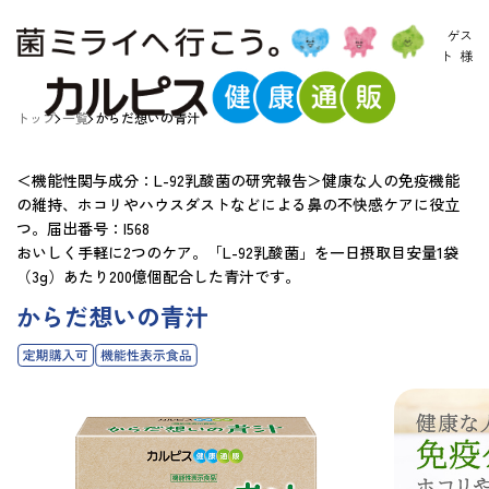
ゲス
ト
様
トップ
一覧
からだ想いの青汁
＜機能性関与成分：L-92乳酸菌の研究報告＞健康な人の免疫機能
の維持、ホコリやハウスダストなどによる鼻の不快感ケアに役立
つ。届出番号：I568
おいしく手軽に2つのケア。「L-92乳酸菌」を一日摂取目安量1袋
（3g）あたり200億個配合した青汁です。
からだ想いの青汁