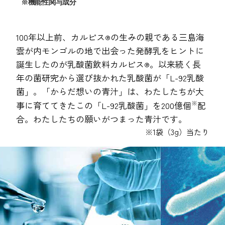
※機能性関与成分
100年以上前、カルピス
の生みの親である三島海
®
雲が内モンゴルの地で出会った発酵乳をヒントに
誕生したのが乳酸菌飲料カルピス
。以来続く長
®
年の菌研究から選び抜かれた乳酸菌が「L-92乳酸
菌」。「からだ想いの青汁」は、わたしたちが大
※
事に育ててきたこの「L-92乳酸菌」を200億個
配
合。わたしたちの願いがつまった青汁です。
※1袋（3g）当たり