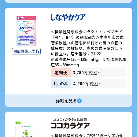
＜機能性関与成分：ラクトトリペプチド
（VPP、IPP）の研究報告＞中高年者の血
管柔軟性（血管を締め付けた後の血管の
拡張度）の維持や、高めの血圧※の低下
機能性表示食品
に役立つ。届出番号：G1122
※最高血圧130～139mmHg、または最低血
圧85～89mmHg
3,780
定期便
円(税込)〜
4,200
1回のみ
円(税込)〜
詳細を見る
＜機能性関与成分：CP2305ガセリ菌の働