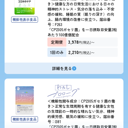
き＞健康な方の日常生活における日々の
精神的ストレス・気分の落ち込み・不安
感の緩和、睡眠の質（眠りの深さ）の向
上、腸内環境の改善に役立つ。届出番
機能性表示食品
号：F263
「CP2305ガセリ菌」を一日摂取目安量2粒
あたり100億個配合
3,978
定期便
円(税込)〜
2,210
1回のみ
円(税込)〜
詳細を見る
＜機能性関与成分：CP2305ガセリ菌の働
き＞正常な生理周期を有する健康な女性
の生理前の一時的な晴れない気分、精神
的疲労感、眠気の緩和に役立つ。届出番
機能性表示食品
号：I381
「CP2305ガセリ菌」を一日摂取目安量2粒