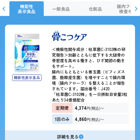
機能性
腸内フロー
一般食品
化粧品
表示食品
検査キッ
＜機能性関与成分：枯草菌C-3102株の研
究報告＞加齢とともに低下する大腿骨の
骨密度を高める働きと、ひざ関節の動き
をサポート。
腸内にもともといる善玉菌（ビフィズス
菌、酪酸産生菌）を増やすことで腸内環
機能性表示食品
境（腸内フローラ）を整えることが報告
されています。届出番号：J420
「枯草菌C-3102株」を一日摂取目安量3粒
あたり34億個配合
4,374
定期便
円(税込)〜
4,860
1回のみ
円(税込)〜
詳細を見る