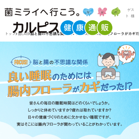
ゲス
ト
様
トップ
菌LAB
脳と腸の不思議な関係 良い睡眠のためには腸内フローラがカギ