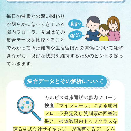
毎日の健康との深い関わり
が明らかになってきている
腸内フローラ。今回はその
集合データを比較すること
でわかってきた傾向や生活習慣との関係について紐解
きながら、良好な状態を維持するためのヒントを探っ
ていきます。
集合データとその解析について
カルピス健康通販の腸内フローラ
検査
「マイフローラ」による腸内
フローラ判定及び質問票の回答結
果と、検体数国内トップクラスを
誇る株式会社サイキンソーが保有するデータを