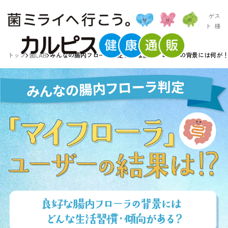
ゲス
ト
様
トップ
菌LAB
みんなの腸内フローラ判定 良好な腸内フローラの背景には何が