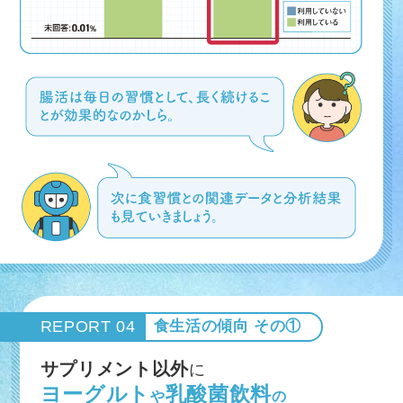
REPORT 04
食生活の傾向 その①
サプリメント以外
に
ヨーグルト
乳酸菌飲料
や
の