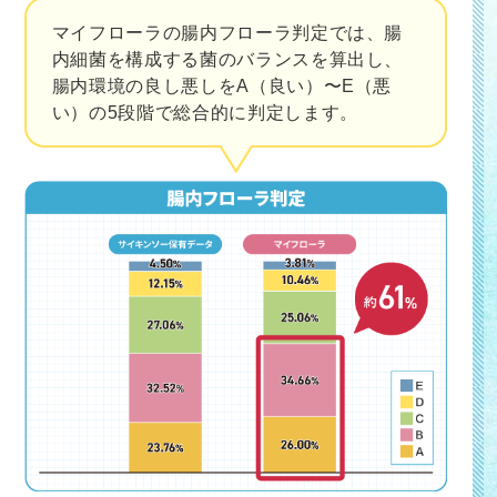
マイフローラの腸内フローラ判定では、腸
内細菌を構成する菌のバランスを算出し、
腸内環境の良し悪しをA（良い）〜E（悪
い）の5段階で総合的に判定します。