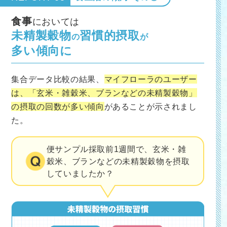
食事
においては
未精製穀物
習慣的摂取
の
が
多い傾向に
集合データ比較の結果、
マイフローラのユーザー
は、「玄米・雑穀米、ブランなどの未精製穀物」
の摂取の回数が多い傾向
があることが示されまし
た。
便サンプル採取前1週間で、玄米・雑
穀米、ブランなどの
未精製穀物を摂取
していましたか？