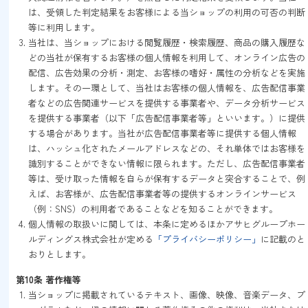
は、受領した判定結果をお客様による当ショップの利用の可否の判断
等に利用します。
当社は、当ショップにおける閲覧履歴・検索履歴、商品の購入履歴な
どの当社が保有するお客様の個人情報を利用して、オンライン広告の
配信、広告効果の分析・測定、お客様の嗜好・属性の分析などを実施
します。その一環として、当社はお客様の個人情報を、広告配信事業
者などの広告関連サービスを提供する事業者や、データ分析サービス
を提供する事業者（以下「広告配信事業者等」といいます。）に提供
する場合があります。当社が広告配信事業者等に提供する個人情報
は、ハッシュ化されたメールアドレスなどの、それ単体ではお客様を
識別することができない情報に限られます。ただし、広告配信事業者
等は、受け取った情報を自らが保有するデータと突合することで、例
えば、お客様が、広告配信事業者等の提供するオンラインサービス
（例：SNS）の利用者であることなどを知ることができます。
個人情報の取扱いに関しては、本条に定めるほかアサヒグループホー
ルディングス株式会社が定める
「プライバシーポリシー」
に記載のと
おりとします。
第10条 著作権等
当ショップに掲載されているテキスト、画像、映像、音楽データ、プ