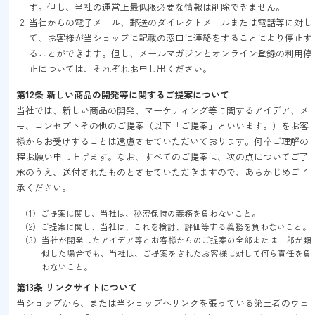
す。但し、当社の運営上最低限必要な情報は削除できません。
当社からの電子メール、郵送のダイレクトメールまたは電話等に対し
て、お客様が当ショップに記載の窓口に連絡をすることにより停止す
ることができます。但し、メールマガジンとオンライン登録の利用停
止については、それぞれお申し出ください。
第12条 新しい商品の開発等に関するご提案について
当社では、新しい商品の開発、マーケティング等に関するアイデア、メ
モ、コンセプトその他のご提案（以下「ご提案」といいます。）をお客
様からお受けすることは遠慮させていただいております。何卒ご理解の
程お願い申し上げます。なお、すべてのご提案は、次の点についてご了
承のうえ、送付されたものとさせていただきますので、あらかじめご了
承ください。
（1）ご提案に関し、当社は、秘密保持の義務を負わないこと。
（2）ご提案に関し、当社は、これを検討、評価等する義務を負わないこと。
（3）当社が開発したアイデア等とお客様からのご提案の全部または一部が類
似した場合でも、当社は、ご提案をされたお客様に対して何ら責任を負
わないこと。
第13条 リンクサイトについて
当ショップから、または当ショップへリンクを張っている第三者のウェ