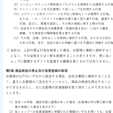
（8）コンピュータウィルス等有害なプログラムを使用または提供する行
（9）クレジットカードを不正使用して当ショップを利用する行為
（10）ログインＩＤ及びパスワードを不正に取得もしくは使用する行為。
または、ＩＤ・パスワードの権利を第三者に売り渡す行為、譲渡す
行為、並びに、質権を設定し、その他の担保に供する等の行為
（11）当社及びその委託先の従業員等（派遣社員を含む）に対する暴言、
威嚇、その他安全や精神衛生等を害する行為
（12）その他、法律、法令もしくは条例に違反する行為、またはその恐れ
のある行為、及び、当社が自らの判断に基づき不適切と判断する行
当社は、上記の禁止行為を発見した場合、お客様に事前に通知するこ
となく、その全部または一部を削除することがありますが、常に当シ
ョップに関連するサイトを監視する義務を負うものではありません。
第5条 商品発送の停止及び会員登録の取消
お客様が以下のいずれかに該当する場合、当社は事前に通知することな
く、直ちにお客様のご注文をキャンセルし、商品の発送を停止すること
ができるものとし、またお客様の会員登録を取り消すことができるもの
とします。
（1）当社への申告、届出内容に虚偽があった場合（お客様以外の第三者の情
報を登録した場合を含みます）
（2）当ショップへの会員登録時に申請された情報のいずれを用いても、お客