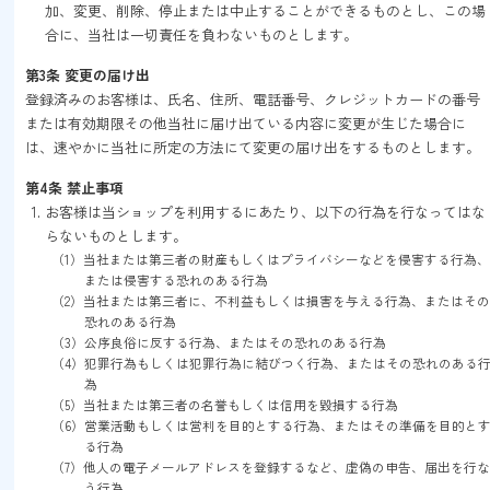
加、変更、削除、停止または中止することができるものとし、この場
合に、当社は一切責任を負わないものとします。
第3条 変更の届け出
登録済みのお客様は、氏名、住所、電話番号、クレジットカードの番号
または有効期限その他当社に届け出ている内容に変更が生じた場合に
は、速やかに当社に所定の方法にて変更の届け出をするものとします。
第4条 禁止事項
お客様は当ショップを利用するにあたり、以下の行為を行なってはな
らないものとします。
（1）当社または第三者の財産もしくはプライバシーなどを侵害する行為
または侵害する恐れのある行為
（2）当社または第三者に、不利益もしくは損害を与える行為、またはそ
恐れのある行為
（3）公序良俗に反する行為、またはその恐れのある行為
（4）犯罪行為もしくは犯罪行為に結びつく行為、またはその恐れのある
為
（5）当社または第三者の名誉もしくは信用を毀損する行為
（6）営業活動もしくは営利を目的とする行為、またはその準備を目的と
る行為
（7）他人の電子メールアドレスを登録するなど、虚偽の申告、届出を行
う行為