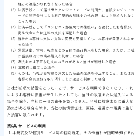
様との連絡が取れなくなった場合
（3）決済手段として届け出たクレジットカードの利用が、当該クレジットカ
ードの発行会社による利用契約の解除その他の理由により認められなく
なった場合
（4）決済手段として「コンビニ・郵便局での後払い」を選択したお客様が、
商品代金または送料の支払を遅延した場合
（5）当社がお客様に支払い方法の変更を要請しても、お客様が同意されなか
った場合
（6）営業活動、営利、転売などの目的で商品購入をした場合、または、当社
が当該目的での商品購入と判断した場合
（7）違法または不正な注文のおそれがあると当社が判断した場合
（8）本規約に違反した場合
（9）その他、当社がお客様の注文した商品の発送を停止すること、またはお
客様の会員登録を取り消すことが適当と判断した場合
当社が前項の措置をとったことで、サービスを利用できなくなり、これ
によりお客様に損害が発生したとしても、当社の故意または過失による
場合を除き、当社は一切の責任を負いません。当社に故意または重大な
過失がある場合を除き、当社の賠償責任は、直接、通常かつ現実に生じ
た損害に限られます。
第6条 サービスの利用
本規約及び個別サービス毎の個別規定、その他当社が随時通知する内