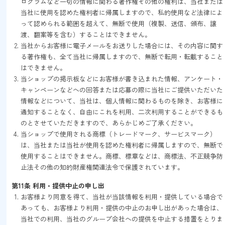
ログラムなど一切の情報に関わる著作権その他の権利は、当社または
当社に使用を認めた権利者に帰属しますので、私的使用など法律によ
って認められる範囲を超えて、無断で使用（複製、送信、頒布、譲
渡、翻案等を含む）することはできません。
当社からお客様に電子メールをお送りした場合には、その内容に関す
る著作権も、全て当社に帰属しますので、無断で転用・転載すること
はできません。
当ショップの掲示板などにお客様が書き込まれた情報、アンケート・
キャンペーンなどへの回答または応募の際に当社にご提供いただいた
情報などについて、当社は、個人情報に関わるものを除き、お客様に
通知することなく、自由にこれを利用、二次利用することができるも
のとさせていただきますので、あらかじめご了承ください。
当ショップで使用される商標（トレードマーク、サービスマーク）
は、当社または当社が使用を認めた権利者に帰属しますので、無断で
使用することはできません。商標、標章などは、商標法、不正競争防
止法その他の知的財産権関連法令で保護されています。
第11条 利用・提供中止の申し出
お客様より同意を得て、当社が当該情報を利用・提供している場合で
あっても、お客様より利用・提供の中止のお申し出があった場合は、
当社での利用、当社のグループ会社への提供を中止する措置をとりま