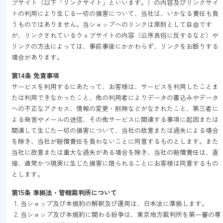
ブサイト（以下「リンクサイト」といいます。）の内容及びリンクサイ
トの利用により生じる一切の損害について、当社は、いかなる責任も負
うものではありません。当ショップへのリンクは原則として自由です
が、リンクされているウェブサイトの内容（公序良俗に反するなど）や
リンクの方法によっては、事前事後にかかわらず、リンクをお断りする
場合があります。
第14条 免責事項
サービスを利用するにあたって、お客様は、サービスを利用したことま
たは利用できなかったこと、他の利用者によりデータの書込みやデータ
への不正なアクセス、情報の変更・削除などがなされたこと、第三者に
よる発言やメールの送信、その他サービスに関連する事項に起因または
関連して生じた一切の損害について、当社の故意または過失による場合
を除き、当社が賠償責任を負わないことに同意するものとします。また
当社に故意または重大な過失がある場合を除き、当社の賠償責任は、直
接、通常かつ現実に生じた損害に限られることにお客様は同意するもの
とします。
第15条 準拠法・管轄裁判所について
当ショップ及び本規約の解釈及び運用は、日本法に準拠します。
当ショップ及び本規約に関わる紛争は、東京地方裁判所を第一審の専