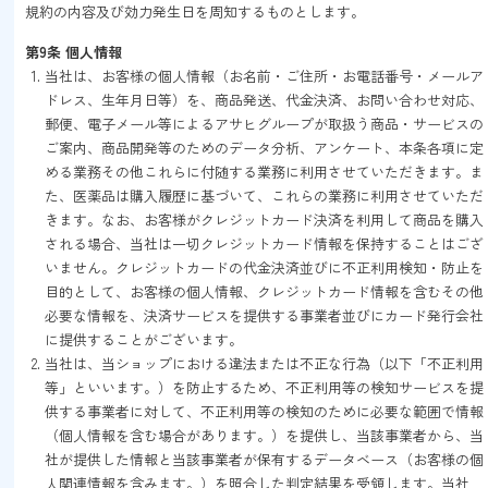
規約の内容及び効力発生日を周知するものとします。
第9条 個人情報
当社は、お客様の個人情報（お名前・ご住所・お電話番号・メールア
ドレス、生年月日等）を、商品発送、代金決済、お問い合わせ対応、
郵便、電子メール等によるアサヒグループが取扱う商品・サービスの
ご案内、商品開発等のためのデータ分析、アンケート、本条各項に定
める業務その他これらに付随する業務に利用させていただきます。ま
た、医薬品は購入履歴に基づいて、これらの業務に利用させていただ
きます。なお、お客様がクレジットカード決済を利用して商品を購入
される場合、当社は一切クレジットカード情報を保持することはござ
いません。クレジットカードの代金決済並びに不正利用検知・防止を
目的として、お客様の個人情報、クレジットカード情報を含むその他
必要な情報を、決済サービスを提供する事業者並びにカード発行会社
に提供することがございます。
当社は、当ショップにおける違法または不正な行為（以下「不正利用
等」といいます。）を防止するため、不正利用等の検知サービスを提
供する事業者に対して、不正利用等の検知のために必要な範囲で情報
（個人情報を含む場合があります。）を提供し、当該事業者から、当
社が提供した情報と当該事業者が保有するデータベース（お客様の個
人関連情報を含みます。）を照合した判定結果を受領します。当社