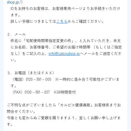
shop.jp/
）
IDをお持ちのお客様は、お客様専用ページよりお手続きいただけ
ます。
詳しい手順につきましては
こちら
からご確認ください。
２．メール
件名に「宅配便時間帯指定変更の件」、と入れていただき、本文
にお名前、お客様番号、ご希望のお届け時間帯 （もしくはご指定
なし）をご記入の上、
info@calpisshop.jp
へメールをご送信くださ
い。
３．お電話（またはＦＡＸ）
（電話）0120－591－005 ※一時的に混み合う可能性がございま
す。
（FAX）0120－591－037 ※24時間受付
ご不明な点がございましたら「カルピス健康通販」お客様係までお
問合せください。
今後とも変わらぬご愛顧を賜りますよう、宜しくお願い申し上げま
す。