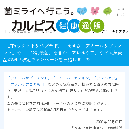
ゲス
ト
様
トップ
お知らせ一覧
「LTP(ラクトトリペプチド）」を含む「アミールサプリ
「LTP(ラクトトリペプチド）」を含む「アミールサプリメ
ント」や「L-92乳酸菌」を含む「アレルケア」など人気商
品のWEB限定キャンペーンを開始しました
「アミールサプリメント」「アミール＋カテキン」
「アレルケア」
「アレルケアこども用」
などの人気商品を、初めてご購入の方に限
り、通常１０％OFFのところを初回に限り２０％OFFでご案内中で
す。
この機会にぜひ定期お届けコースへの入会をご検討ください。
キャンペーン期間は2010年3月31日までとなっております。
2009年08月01日
「カルピス健康通販」お客様係