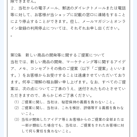
除できません。
２．当社からの電子メール、郵送のダイレクトメールまたは電話
等に対して、お客様が当ショップに記載の窓口に連絡をすること
により停止することができます。但し、メールマガジンとオンラ
イン登録の利用停止については、それぞれお申し出ください。
。
第12条 新しい商品の開発等に関するご提案について
当社では、新しい商品の開発、マーケティング等に関するアイデ
ア、メモ、コンセプトその他のご提案（以下「ご提案」といいま
す。）をお客様からお受けすることは遠慮させていただいており
ます。何卒ご理解の程お願い申し上げます。なお、すべてのご提
案は、次の点についてご了承のうえ、送付されたものとさせてい
ただきますので、あらかじめご了承ください。
（1）ご提案に関し、当社は、秘密保持の義務を負わないこと。
（2）ご提案に関し、当社は、これを検討、評価等する義務を負わな
いこと。
（3）当社が開発したアイデア等とお客様からのご提案の全部または
一部が類似した場合でも、当社は、ご提案をされたお客様に対
して何ら責任を負わないこと。