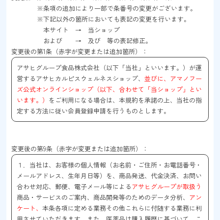
※条項の追加により一部で条番号の変更がございます。
※下記以外の箇所においても表記の変更を行います。
本サイト → 当ショップ
および → 及び 等の表記修正。
変更後の第1条（赤字が変更または追加箇所）：
アサヒグループ食品株式会社（以下「当社」といいます。）が運
営するアサヒカルピスウェルネスショップ、
並びに、アマノフー
ズ公式オンラインショップ（以下、合わせて「当ショップ」とい
います。）
をご利用になる場合は、本規約を承諾の上、当社の指
定する方法に従い会員登録申請を行うものとします。
変更後の第9条（赤字が変更または追加箇所）：
１．当社は、お客様の個人情報（お名前・ご住所・お電話番号・
メールアドレス、生年月日等）を、商品発送、代金決済、お問い
合わせ対応、郵便、電子メール等による
アサヒグループが取扱う
商品・サービスのご案内、商品開発等のためのデータ分析、
アン
ケート、
本条各項に定める業務その他これらに付随する業務に利
用させていただきます。また、医薬品は購入履歴に基づいて、こ