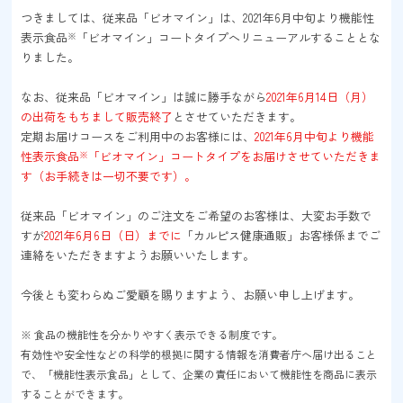
つきましては、従来品「ビオマイン」は、2021年6月中旬より機能性
表示食品
※
「ビオマイン」コートタイプへリニューアルすることとな
りました。
なお、従来品「ビオマイン」は誠に勝手ながら
2021年6月14日（月）
の出荷をもちまして販売終了
とさせていただきます。
定期お届けコースをご利用中のお客様には、
2021年6月中旬より機能
性表示食品
※
「ビオマイン」コートタイプをお届けさせていただきま
す（お手続きは一切不要です）。
従来品「ビオマイン」のご注文をご希望のお客様は、大変お手数で
すが
2021年6月6日（日）までに
「カルピス健康通販」お客様係までご
連絡をいただきますようお願いいたします。
今後とも変わらぬご愛顧を賜りますよう、お願い申し上げます。
※ 食品の機能性を分かりやすく表示できる制度です。
有効性や安全性などの科学的根拠に関する情報を消費者庁へ届け出ること
で、「機能性表示食品」として、企業の責任において機能性を商品に表示
することができます。